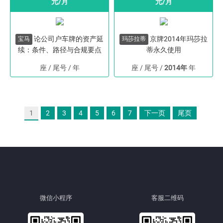
元/月
元/月
论公司户车牌的资产延
京牌2014年玛莎拉
宝马
玛莎拉蒂
续：条件、路径与合规要点
蒂永久使用
座 / 尾号
/
年
座 / 尾号
/
2014年
年
1
2
3
4
5
6
7
下一页
尾页
微信小程序
客服二维码