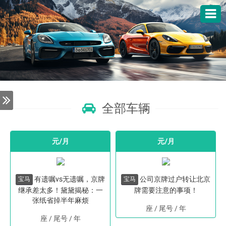
全部车辆
元/月
元/月
有遗嘱vs无遗嘱，京牌
公司京牌过户转让北京
宝马
宝马
继承差太多！黛黛揭秘：一
牌需要注意的事项！
张纸省掉半年麻烦
座 / 尾号
/
年
座 / 尾号
/
年