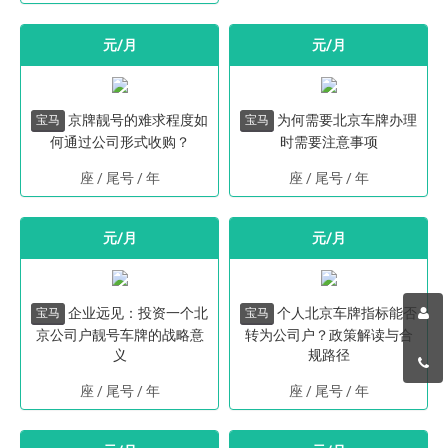
元/月
元/月
京牌靓号的难求程度如
为何需要北京车牌办理
宝马
宝马
何通过公司形式收购？
时需要注意事项
座 / 尾号
/
年
座 / 尾号
/
年
元/月
元/月
企业远见：投资一个北
个人北京车牌指标能否
宝马
宝马
京公司户靓号车牌的战略意
转为公司户？政策解读与合
义
规路径
座 / 尾号
/
年
座 / 尾号
/
年