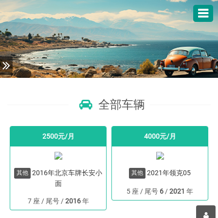
全部车辆
2500元/月
4000元/月
2016年北京车牌长安小
2021年领克05
其他
其他
面
5 座 / 尾号
6
/
2021
年
7 座 / 尾号
/
2016
年