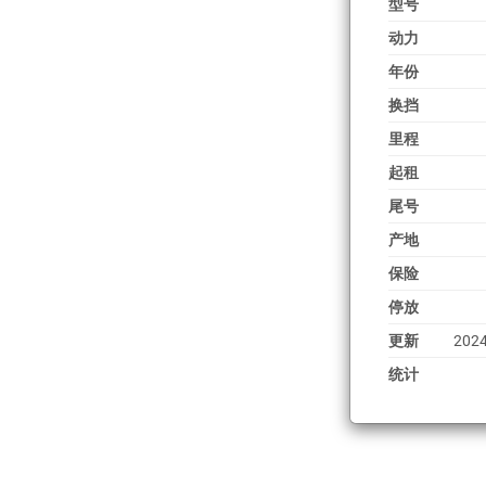
型号
动力
年份
换挡
里程
起租
尾号
产地
保险
停放
更新
2024
统计