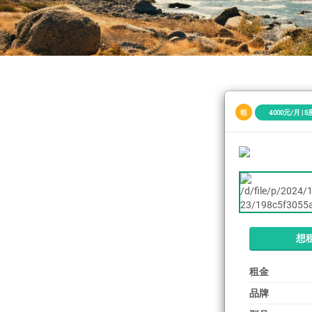
租
4000元/月 | 5座
想
租金
品牌