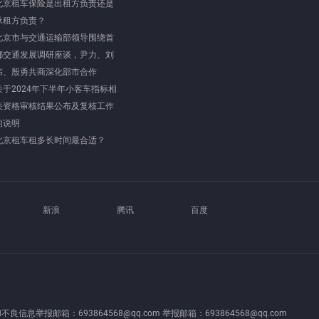
北京租车保险是出租方负责还是
承租方负责？
北京市与交通运输部领导围绕首
都交通发展调研座谈，尹力、刘
伟、殷勇共商深化部市合作
关于2024年下半年小客车指标相
关资格审核结果公布及复核工作
的说明
北京租车租多长时间最合适？
新浪
腾讯
百度
良信息举报邮箱：693864568@qq.com 举报邮箱：693864568@qq.com