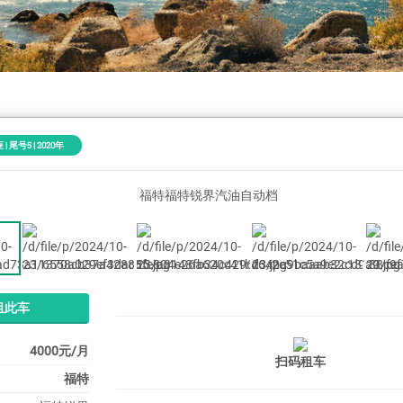
 | 尾号5 | 2020年
租此车
4000元/月
扫码租车
福特