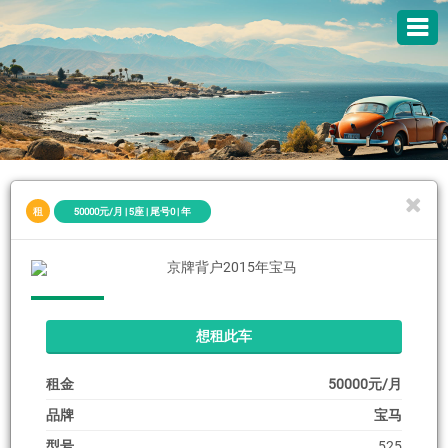
租
50000元/月 | 5座 | 尾号0 | 年
想租此车
租金
50000元/月
品牌
宝马
型号
525