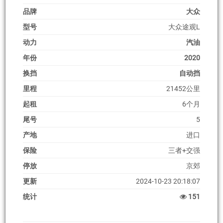
品牌
大众
型号
大众途观L
动力
汽油
年份
2020
换挡
自动挡
里程
21452公里
起租
6个月
尾号
5
产地
进口
保险
三者+交强
停放
京郊
更新
2024-10-23 20:18:07
统计
151