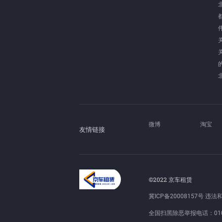
微博
淘宝
友情链接
©2022 京车租赁
冀ICP备20008157号
违法和不
全国扫黑除恶举报电话：010