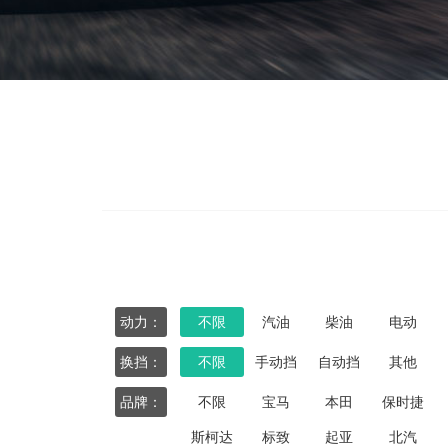
动力：
不限
汽油
柴油
电动
换挡：
不限
手动挡
自动挡
其他
品牌：
不限
宝马
本田
保时捷
斯柯达
标致
起亚
北汽