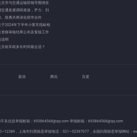
北京市与交通运输部领导围绕首
都交通发展调研座谈，尹力、刘
伟、殷勇共商深化部市合作
关于2024年下半年小客车指标相
关资格审核结果公布及复核工作
的说明
北京租车租多长时间最合适？
新浪
腾讯
百度
良信息举报邮箱：693864568@qq.com 举报邮箱：693864568@qq.com
—12389，上海市扫黑除恶举报电话：021—52397077，全国扫黑除恶举报网站：
ww