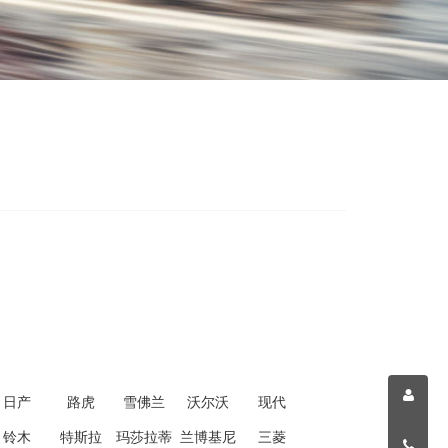
日产
路虎
雪佛兰
沃尔沃
现代
铃木
特斯拉
玛莎拉蒂
兰博基尼
三菱