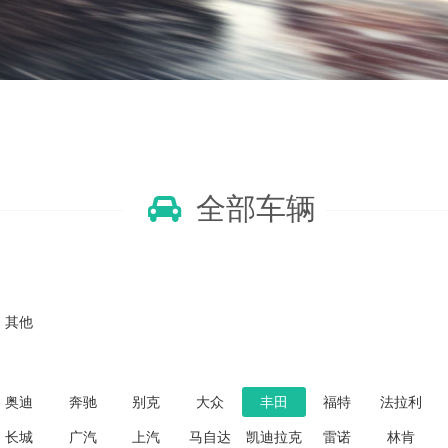
全部车辆
其他
奥迪
奔驰
别克
大众
丰田
福特
法拉利
长城
广汽
上汽
马自达
凯迪拉克
雷诺
林肯