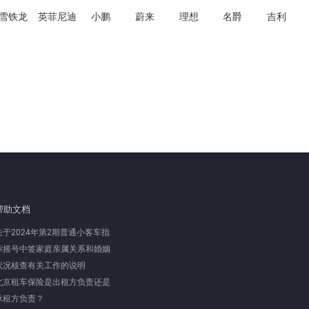
雪铁龙
英菲尼迪
小鹏
蔚来
理想
名爵
吉利
帮助文档
关于2024年第2期普通小客车指
标摇号中签家庭亲属关系和婚姻
状况核查有关工作的说明
北京租车保险是出租方负责还是
承租方负责？