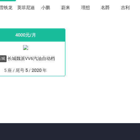
雪铁龙
英菲尼迪
小鹏
蔚来
理想
名爵
吉利
4000元/月
长城魏派VV6汽油自动档
长城
5 座 / 尾号
5
/
2020
年