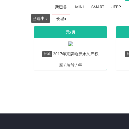
斯巴鲁
MINI
SMART
JEEP
已选中：
长城x
元/月
2017年京牌哈弗永久产权
长城
座 / 尾号
/
年