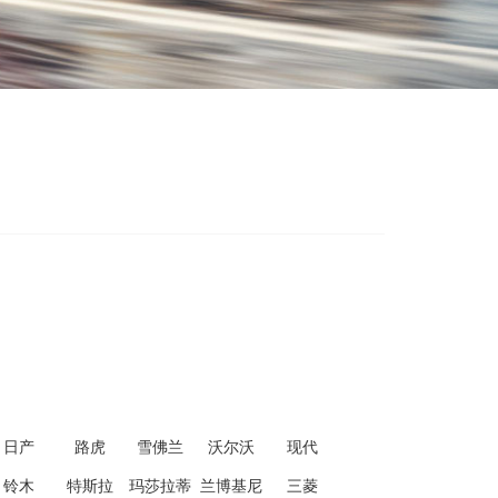
日产
路虎
雪佛兰
沃尔沃
现代
铃木
特斯拉
玛莎拉蒂
兰博基尼
三菱