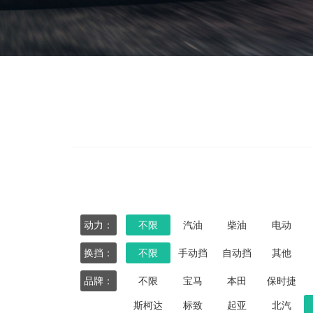
动力：
不限
汽油
柴油
电动
换挡：
不限
手动挡
自动挡
其他
品牌：
不限
宝马
本田
保时捷
斯柯达
标致
起亚
北汽