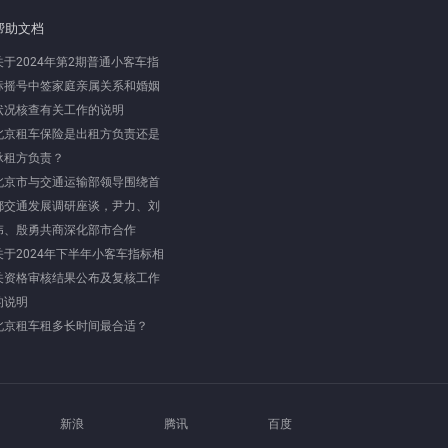
帮助文档
关于2024年第2期普通小客车指
标摇号中签家庭亲属关系和婚姻
状况核查有关工作的说明
北京租车保险是出租方负责还是
承租方负责？
北京市与交通运输部领导围绕首
都交通发展调研座谈，尹力、刘
伟、殷勇共商深化部市合作
关于2024年下半年小客车指标相
关资格审核结果公布及复核工作
的说明
北京租车租多长时间最合适？
新浪
腾讯
百度