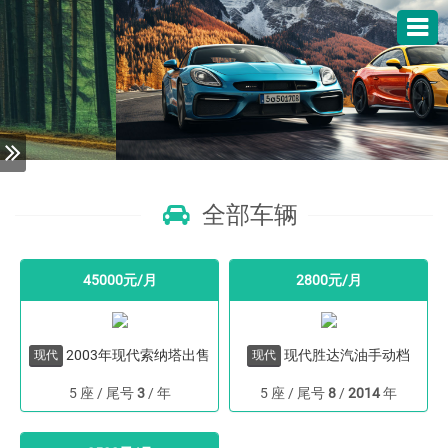
全部车辆
45000元/月
2800元/月
2003年现代索纳塔出售
现代胜达汽油手动档
现代
现代
5 座 / 尾号
3
/
年
5 座 / 尾号
8
/
2014
年