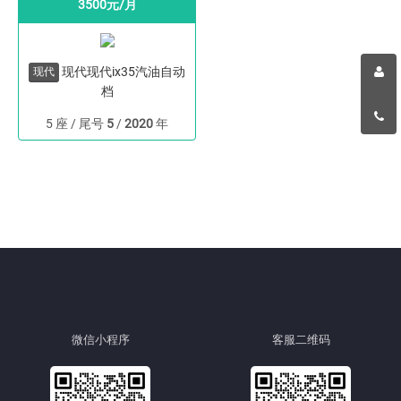
3500元/月
现代现代ix35汽油自动
现代
档
5 座 / 尾号
5
/
2020
年
微信小程序
客服二维码