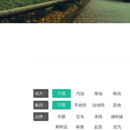
动力：
不限
汽油
柴油
电动
换挡：
不限
手动挡
自动挡
其他
品牌：
不限
宝马
本田
保时捷
斯柯达
标致
起亚
北汽