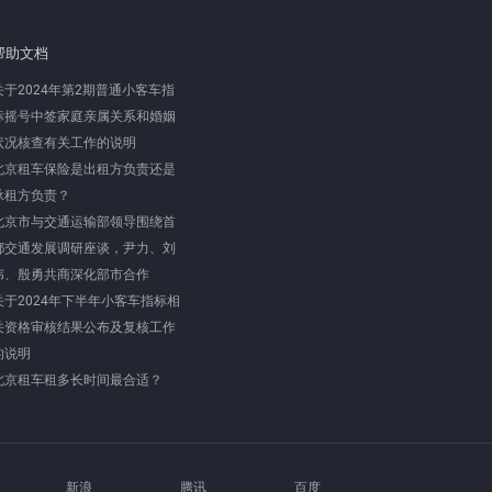
帮助文档
关于2024年第2期普通小客车指
标摇号中签家庭亲属关系和婚姻
状况核查有关工作的说明
北京租车保险是出租方负责还是
承租方负责？
北京市与交通运输部领导围绕首
都交通发展调研座谈，尹力、刘
伟、殷勇共商深化部市合作
关于2024年下半年小客车指标相
关资格审核结果公布及复核工作
的说明
北京租车租多长时间最合适？
新浪
腾讯
百度