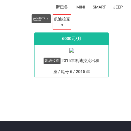
斯巴鲁
MINI
SMART
JEEP
已选中：
凯迪拉克
x
6000元/月
2015年凯迪拉克出租
凯迪拉克
座 / 尾号
6
/
2015
年