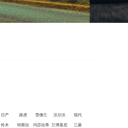
日产
路虎
雪佛兰
沃尔沃
现代
铃木
特斯拉
玛莎拉蒂
兰博基尼
三菱